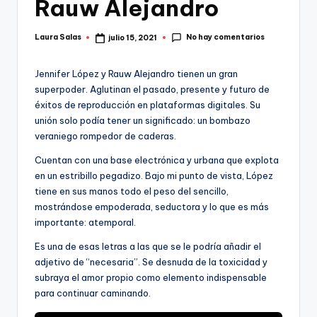
Rauw Alejandro
No hay comentarios
Laura Salas
julio 15, 2021
Publicado
por
Jennifer López y Rauw Alejandro tienen un gran
superpoder. Aglutinan el pasado, presente y futuro de
éxitos de reproducción en plataformas digitales. Su
unión solo podía tener un significado: un bombazo
veraniego rompedor de caderas.
Cuentan con una base electrónica y urbana que explota
en un estribillo pegadizo. Bajo mi punto de vista, López
tiene en sus manos todo el peso del sencillo,
mostrándose empoderada, seductora y lo que es más
importante: atemporal.
Es una de esas letras a las que se le podría añadir el
adjetivo de “necesaria”. Se desnuda de la toxicidad y
subraya el amor propio como elemento indispensable
para continuar caminando.