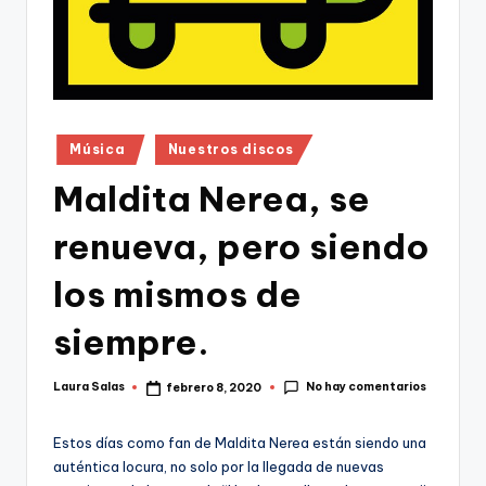
Publicado
Música
Nuestros discos
en
Maldita Nerea, se
renueva, pero siendo
los mismos de
siempre.
No hay comentarios
Laura Salas
febrero 8, 2020
Publicado
por
Estos días como fan de Maldita Nerea están siendo una
auténtica locura, no solo por la llegada de nuevas