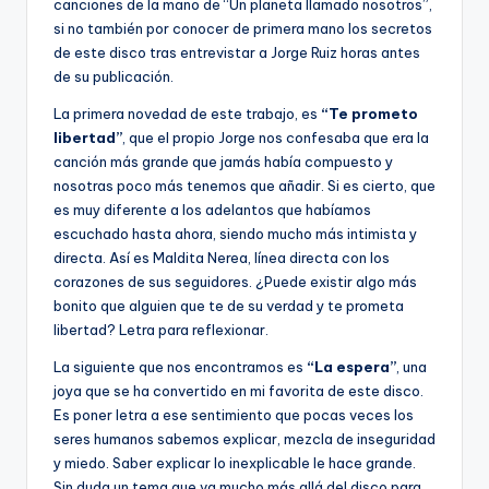
canciones de la mano de “Un planeta llamado nosotros”,
si no también por conocer de primera mano los secretos
de este disco tras entrevistar a Jorge Ruiz horas antes
de su publicación.
La primera novedad de este trabajo, es
“Te prometo
libertad”
, que el propio Jorge nos confesaba que era la
canción más grande que jamás había compuesto y
nosotras poco más tenemos que añadir. Si es cierto, que
es muy diferente a los adelantos que habíamos
escuchado hasta ahora, siendo mucho más intimista y
directa. Así es Maldita Nerea, línea directa con los
corazones de sus seguidores. ¿Puede existir algo más
bonito que alguien que te de su verdad y te prometa
libertad? Letra para reflexionar.
La siguiente que nos encontramos es
“La espera”
, una
joya que se ha convertido en mi favorita de este disco.
Es poner letra a ese sentimiento que pocas veces los
seres humanos sabemos explicar, mezcla de inseguridad
y miedo. Saber explicar lo inexplicable le hace grande.
Sin duda un tema que va mucho más allá del disco para