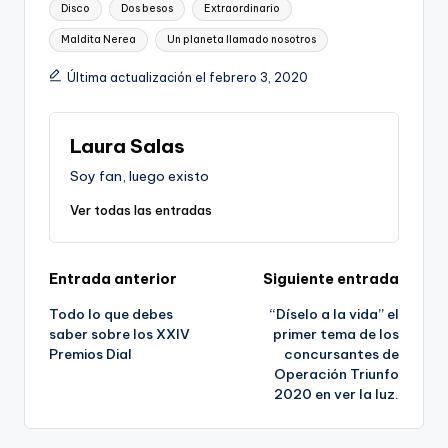
Etiquetas:
Disco
Dos besos
Extraordinario
Maldita Nerea
Un planeta llamado nosotros
Última actualización el febrero 3, 2020
Laura Salas
Soy fan, luego existo
Ver todas las entradas
Navegación
Entrada anterior
Siguiente entrada
Todo lo que debes
“Díselo a la vida” el
de
saber sobre los XXIV
primer tema de los
Premios Dial
concursantes de
entradas
Operación Triunfo
2020 en ver la luz.