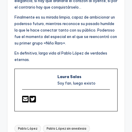
elegancia, si hay que arañarle el corazón al oyente, si por
el contrario hay que conquistárselo…
Finalmente es su mirada limpia, capaz de ambicionar un
poderoso futuro, mientras reconoce su pasado humilde
la que le hace conectar tanto con su público. Poderoso
fue el momento del especial en el que se reencontró con
su primer grupo «Niño Raro».
En definitiva, larga vida al Pablo López de verdades
eternas.
Laura Salas
Soy fan, luego existo
Etiquetas:
Pablo López
Pablo López sin anestesia