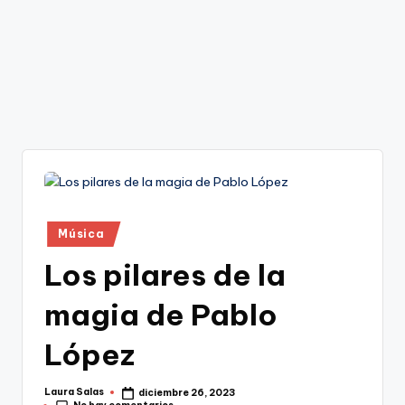
Publicado
Música
en
Los pilares de la
magia de Pablo
López
Laura Salas
diciembre 26, 2023
Publicado