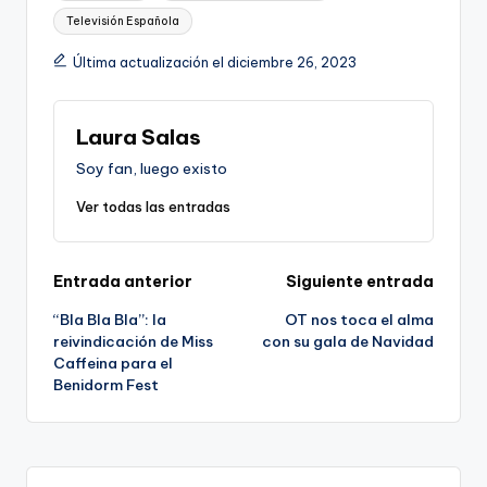
Televisión Española
Última actualización el diciembre 26, 2023
Laura Salas
Soy fan, luego existo
Ver todas las entradas
Navegación
Entrada anterior
Siguiente entrada
“Bla Bla Bla”: la
OT nos toca el alma
de
reivindicación de Miss
con su gala de Navidad
Caffeina para el
entradas
Benidorm Fest