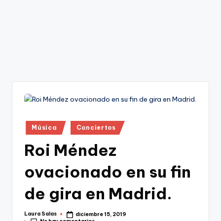
Publicado
Música
Conciertos
en
Roi Méndez
ovacionado en su fin
de gira en Madrid.
Laura Salas
diciembre 15, 2019
Publicado