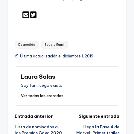
Etiquetas:
Despedida
Sabela Ramil
Última actualización el diciembre 1, 2019
Laura Salas
Soy fan, luego existo
Ver todas las entradas
Navegación
Entrada anterior
Siguiente entrada
Lista de nominados a
Llega la Fase 4 de
de
los Premios Goya 2020
Marvel: Primer tráiler