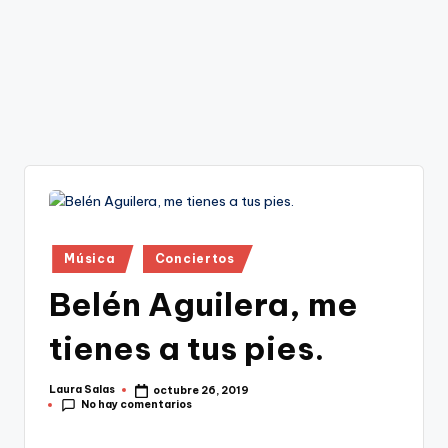
Publicado
Música
Conciertos
en
Belén Aguilera, me
tienes a tus pies.
Laura Salas
octubre 26, 2019
Publicado
No hay comentarios
por