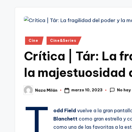
tr
i
Publicado
Cine
Cine&Series
en
Crítica | Tár: La f
la majestuosidad 
No hay
marzo 10, 2023
Naza Milán
Publicado
por
T
odd Field
vuelve a la gran pantal
Blanchett
como gran estrella y ca
como una de las favoritas a la es