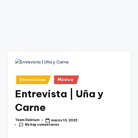
Publicado
Entrevistas
Música
en
Entrevista | Uña y
Carne
Team Delirium
marzo 10, 2023
Publicado
No hay comentarios
por