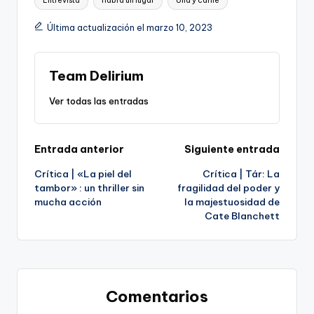
Entrevista
habrá un lugar
Uña y carne
Última actualización el marzo 10, 2023
Team Delirium
Ver todas las entradas
Navegación
Entrada anterior
Siguiente entrada
Crítica | «La piel del
Crítica | Tár: La
de
tambor» : un thriller sin
fragilidad del poder y
mucha acción
la majestuosidad de
entradas
Cate Blanchett
Comentarios