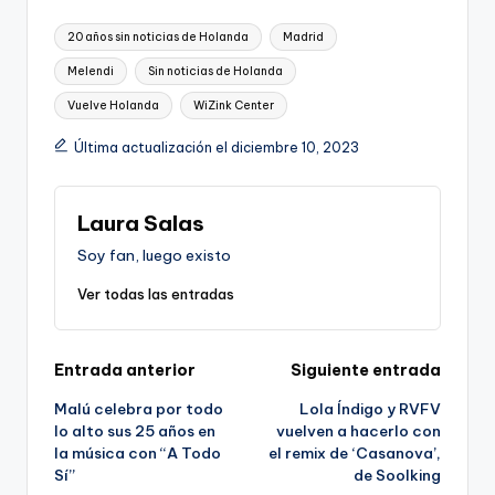
Etiquetas:
20 años sin noticias de Holanda
Madrid
Melendi
Sin noticias de Holanda
Vuelve Holanda
WiZink Center
Última actualización el diciembre 10, 2023
Laura Salas
Soy fan, luego existo
Ver todas las entradas
Navegación
Entrada anterior
Siguiente entrada
Malú celebra por todo
Lola Índigo y RVFV
de
lo alto sus 25 años en
vuelven a hacerlo con
la música con “A Todo
el remix de ‘Casanova’,
entradas
Sí”
de Soolking