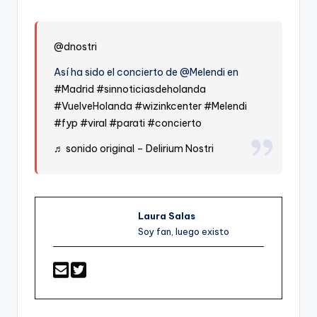
@dnostri
Así ha sido el concierto de @Melendi en
#Madrid
#sinnoticiasdeholanda
#VuelveHolanda
#wizinkcenter
#Melendi
#fyp
#viral
#parati
#concierto
♬ sonido original – Delirium Nostri
Laura Salas
Soy fan, luego existo