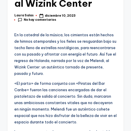
al Wizink Center
Laura Salas
diciembre 10, 2023
Publicado
No hay comentarios
por
En la catedral de la música, los cimientos están hechos
de himnos atemporales y los fieles se resguardan bajo su
techo lleno de estrellas nostálgicas, para reencontrarse
con su pasado y afrontar con energía el futuro. Así fue el
regreso de Holanda, narrada por la voz de Melendi, al
Wizink Center: un auténtico tornado de presente,
pasado y futuro.
«El parto» de forma conjunta con «Piratas del Bar
Caribe» fueron las canciones encargadas de dar el
pistoletazo de salida al concierto. Sin duda, marcaron
unas ambiciosas constantes vitales que no decayeron
en ningún momento. Melendi fue un auténtico cohete
espacial que nos hizo disfrutar de la belleza de vivir en el
espacio durante todo el concierto.