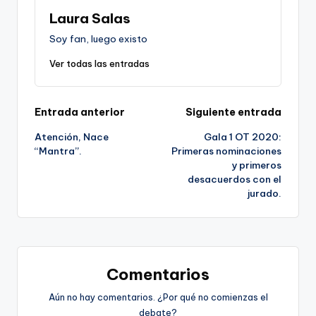
Laura Salas
Soy fan, luego existo
Ver todas las entradas
Navegación
Entrada anterior
Siguiente entrada
Atención, Nace
Gala 1 OT 2020:
de
“Mantra”.
Primeras nominaciones
y primeros
entradas
desacuerdos con el
jurado.
Comentarios
Aún no hay comentarios. ¿Por qué no comienzas el
debate?