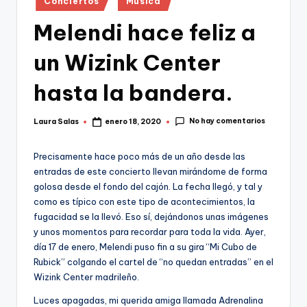
Conciertos
Música
en
Melendi hace feliz a
un Wizink Center
hasta la bandera.
No hay comentarios
Laura Salas
enero 18, 2020
Publicado
por
Precisamente hace poco más de un año desde las
entradas de este concierto llevan mirándome de forma
golosa desde el fondo del cajón. La fecha llegó, y tal y
como es típico con este tipo de acontecimientos, la
fugacidad se la llevó. Eso sí, dejándonos unas imágenes
y unos momentos para recordar para toda la vida. Ayer,
día 17 de enero, Melendi puso fin a su gira “Mi Cubo de
Rubick” colgando el cartel de “no quedan entradas” en el
Wizink Center madrileño.
Luces apagadas, mi querida amiga llamada Adrenalina