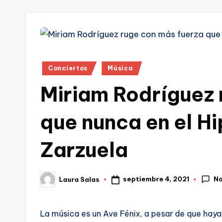
tr
i
Publicado
Conciertos
Música
en
Miriam Rodríguez 
que nunca en el H
Zarzuela
No
septiembre 4, 2021
Laura Salas
Publicado
por
La música es un Ave Fénix, a pesar de que hay