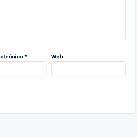
ectrónico
*
Web