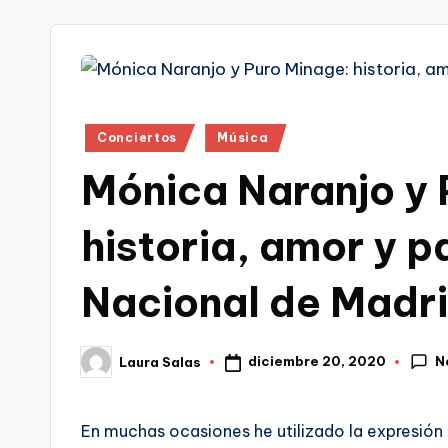
tr
i
Publicado
Conciertos
Música
en
Mónica Naranjo y 
historia, amor y p
Nacional de Madr
N
diciembre 20, 2020
Laura Salas
Publicado
por
En muchas ocasiones he utilizado la expresión 