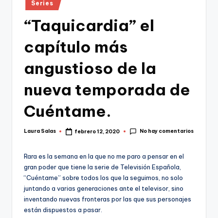
Publicado
Series
en
“Taquicardia” el
capítulo más
angustioso de la
nueva temporada de
Cuéntame.
No hay comentarios
Laura Salas
febrero 12, 2020
Publicado
por
Rara es la semana en la que no me paro a pensar en el
gran poder que tiene la serie de Televisión Española,
“Cuéntame” sobre todos los que la seguimos, no solo
juntando a varias generaciones ante el televisor, sino
inventando nuevas fronteras por las que sus personajes
están dispuestos a pasar.