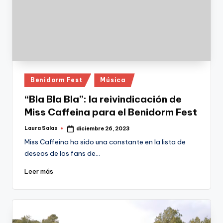
Publicado
Benidorm Fest
Música
en
“Bla Bla Bla”: la reivindicación de
Miss Caffeina para el Benidorm Fest
Laura Salas
diciembre 26, 2023
Publicado
por
Miss Caffeina ha sido una constante en la lista de
deseos de los fans de…
Leer más