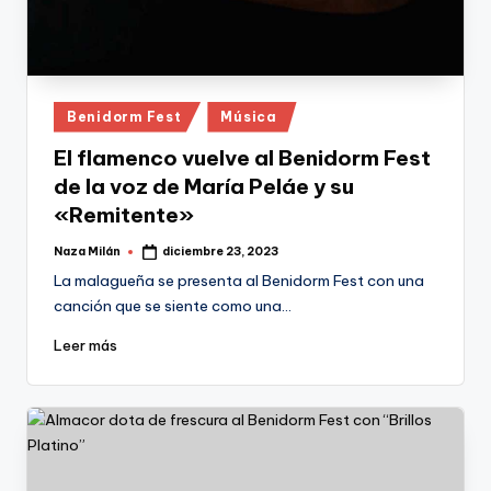
Publicado
Benidorm Fest
Música
en
El flamenco vuelve al Benidorm Fest
de la voz de María Peláe y su
«Remitente»
Naza Milán
diciembre 23, 2023
Publicado
por
La malagueña se presenta al Benidorm Fest con una
canción que se siente como una…
Leer más