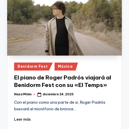
Publicado
Benidorm Fest
Música
en
El piano de Roger Padrós viajará al
Benidorm Fest con su «El Temps»
Naza Milán
diciembre 24, 2023
Publicado
por
Con el piano como una parte de si, Roger Padrós
buscará el micrófono de bronce…
Leer más