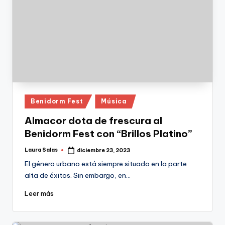
Publicado
Benidorm Fest
Música
en
Almacor dota de frescura al
Benidorm Fest con “Brillos Platino”
Laura Salas
diciembre 23, 2023
Publicado
por
El género urbano está siempre situado en la parte
alta de éxitos. Sin embargo, en…
Leer más