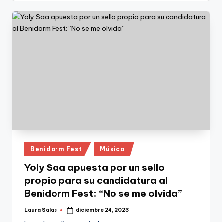
Publicado
Benidorm Fest
Música
en
Yoly Saa apuesta por un sello
propio para su candidatura al
Benidorm Fest: “No se me olvida”
Laura Salas
diciembre 24, 2023
Publicado
por