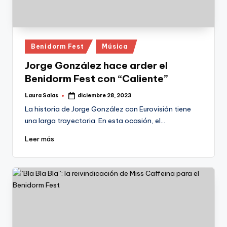
Publicado
Benidorm Fest
Música
en
Jorge González hace arder el
Benidorm Fest con “Caliente”
Laura Salas
diciembre 28, 2023
Publicado
por
La historia de Jorge González con Eurovisión tiene
una larga trayectoria. En esta ocasión, el…
Leer más