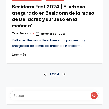
en
Benidorm Fest 2024 | El urbano
asegurado en Benidorm de la mano
de Dellacruz y su ‘Beso en la
mañana’
Team Delirium
diciembre 21, 2023
Publicado
por
Dellacruz llevará a Benidorm el toque directo y
energético de la música urbana a Benidorm…
Leer más
Paginación
1
2
3
4
PÁGINA
SIGUIENTE
ANTERIOR
PÁGINA
de
entradas