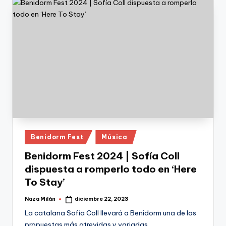
Publicado
Benidorm Fest
Música
en
Benidorm Fest 2024 | Sofía Coll
dispuesta a romperlo todo en ‘Here
To Stay’
Naza Milán
diciembre 22, 2023
Publicado
por
La catalana Sofía Coll llevará a Benidorm una de las
propuestas más atrevidas y variadas…