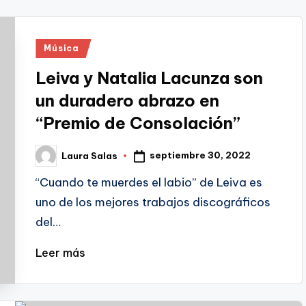
Publicado
Música
en
Leiva y Natalia Lacunza son
un duradero abrazo en
“Premio de Consolación”
septiembre 30, 2022
Laura Salas
Publicado
por
“Cuando te muerdes el labio” de Leiva es
uno de los mejores trabajos discográficos
del…
Leer más