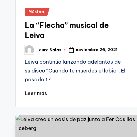
Publicado
Música
en
La “Flecha” musical de
Leiva
noviembre 26, 2021
Laura Salas
Publicado
por
Leiva continúa lanzando adelantos de
su disco “Cuando te muerdes el labio”. El
pasado 17…
Leer más