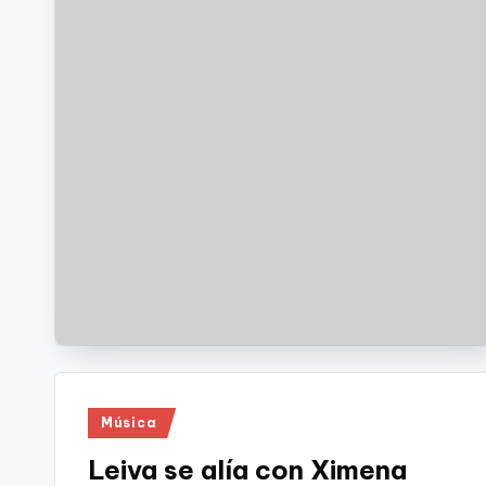
Publicado
Música
en
Leiva se alía con Ximena