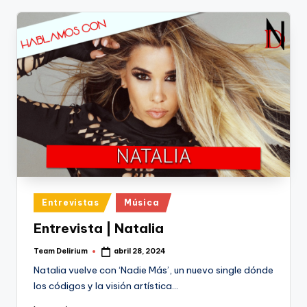
Publicado
Entrevistas
Música
en
Entrevista | Natalia
Team Delirium
abril 28, 2024
Publicado
por
Natalia vuelve con ‘Nadie Más’, un nuevo single dónde
los códigos y la visión artística…