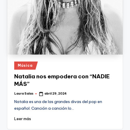
Publicado
Música
en
Natalia nos empodera con “NADIE
MÁS”
Laura Salas
abril 29, 2024
Publicado
por
Natalia es una de las grandes divas del pop en
español. Canción a canción lo…
Leer más