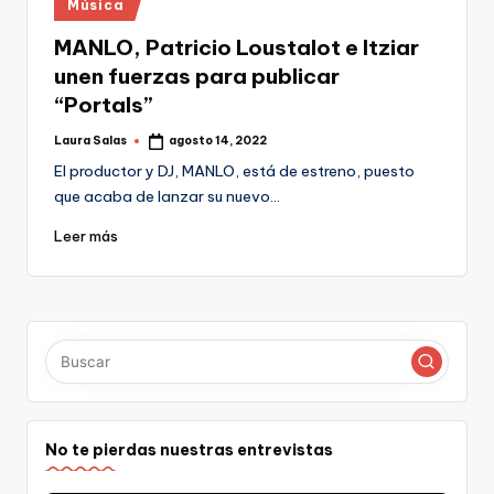
Publicado
Música
en
MANLO, Patricio Loustalot e Itziar
unen fuerzas para publicar
“Portals”
Laura Salas
agosto 14, 2022
Publicado
por
El productor y DJ, MANLO, está de estreno, puesto
que acaba de lanzar su nuevo…
Leer más
No te pierdas nuestras entrevistas