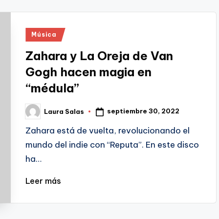
Publicado
Música
en
Zahara y La Oreja de Van
Gogh hacen magia en
“médula”
septiembre 30, 2022
Laura Salas
Publicado
por
Zahara está de vuelta, revolucionando el
mundo del indie con “Reputa”. En este disco
ha…
Leer más