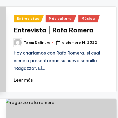
Publicado
Entrevistas
Más cultura
Música
en
Entrevista | Rafa Romera
diciembre 14, 2022
Team Delirium
Publicado
por
Hoy charlamos con Rafa Romera, el cual
viene a presentarnos su nuevo sencillo
“Ragazzo”. El…
Leer más