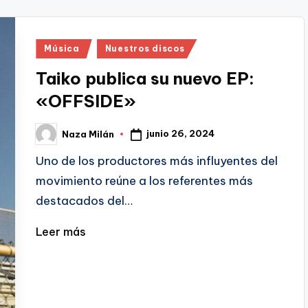
Publicado
Música
Nuestros discos
en
Taiko publica su nuevo EP:
«OFFSIDE»
junio 26, 2024
Naza Milán
Publicado
por
Uno de los productores más influyentes del
movimiento reúne a los referentes más
destacados del…
Leer más