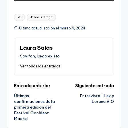
Etiquetas:
23
Ainoa Buitrago
Última actualización el marzo 4, 2024
Laura Salas
Soy fan, luego existo
Ver todas las entradas
Navegación
Entrada anterior
Siguiente entrada
Últimas
Entrevista | Lex y
de
confirmaciones de la
Lorena V.O
primera edición del
entradas
Festival Occident
Madrid