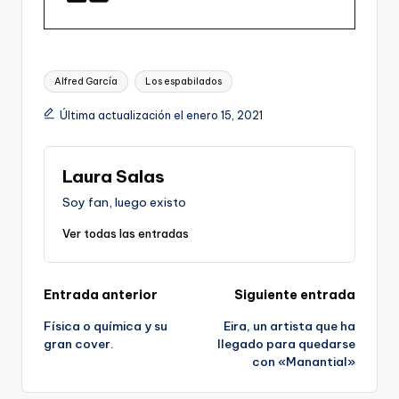
Etiquetas:
Alfred García
Los espabilados
Última actualización el enero 15, 2021
Laura Salas
Soy fan, luego existo
Ver todas las entradas
Navegación
Entrada anterior
Siguiente entrada
Física o química y su
Eira, un artista que ha
de
gran cover.
llegado para quedarse
con «Manantial»
entradas