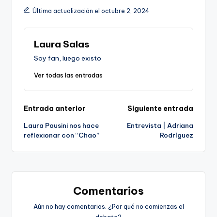
Última actualización el octubre 2, 2024
Laura Salas
Soy fan, luego existo
Ver todas las entradas
Navegación
Entrada anterior
Siguiente entrada
Laura Pausini nos hace
Entrevista | Adriana
de
reflexionar con “Chao”
Rodríguez
entradas
Comentarios
Aún no hay comentarios. ¿Por qué no comienzas el
debate?