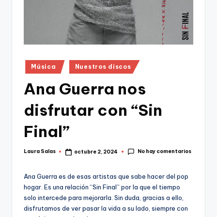
Publicado
Música
Nuestros discos
en
Ana Guerra nos
disfrutar con “Sin
Final”
No hay comentarios
Laura Salas
octubre 2, 2024
Publicado
por
Ana Guerra es de esas artistas que sabe hacer del pop
hogar. Es una relación “Sin Final” por la que el tiempo
solo intercede para mejorarla. Sin duda, gracias a ello,
disfrutamos de ver pasar la vida a su lado, siempre con