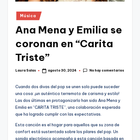
Publicado
Música
en
Ana Mena y Emilia se
coronan en “Carita
Triste”
No hay comentarios
Laura Salas
agosto 30, 2024
Publicado
por
Cuando dos divas del pop se unen solo puede suceder
una cosa: ¡un auténtico terremoto de carisma y estilo!
Las dos últimas en protagonizarlo han sido Ana Mena y
Emilia en “CARITA TRISTE”, una colaboración esperada
que ha logrado cumplir con las expectativas.
Esta canción es el hogar para aquellos que su zona de
confort está sustentada sobre los pilares del pop. Un
sonido electrónico acompaña a esta canción basada en