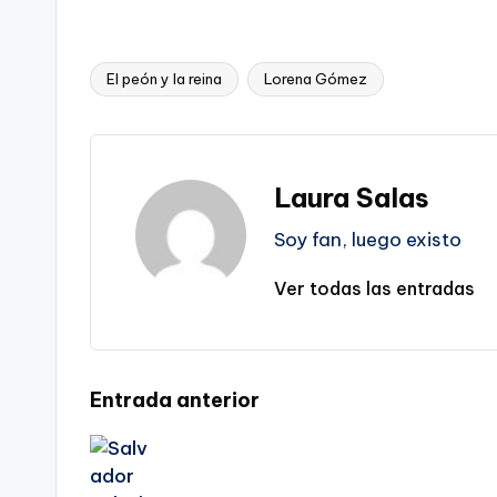
El peón y la reina
Lorena Gómez
Etiquetas:
Laura Salas
Soy fan, luego existo
Ver todas las entradas
Navegación
Entrada anterior
de