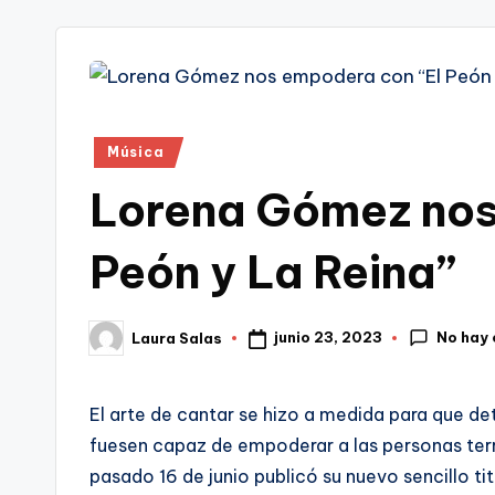
tr
i
Publicado
Música
en
Lorena Gómez nos
Peón y La Reina”
No hay
junio 23, 2023
Laura Salas
Publicado
por
El arte de cantar se hizo a medida para que de
fuesen capaz de empoderar a las personas terr
pasado 16 de junio publicó su nuevo sencillo tit