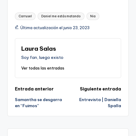
Etiquetas:
Carrusel
Daniel me estás matando
Nia
Última actualización el junio 23, 2023
Laura Salas
Soy fan, luego existo
Ver todas las entradas
Navegación
Entrada anterior
Siguiente entrada
Samantha se desgarra
Entrevista | Daniella
de
en “Fuimos”
Spalla
entradas