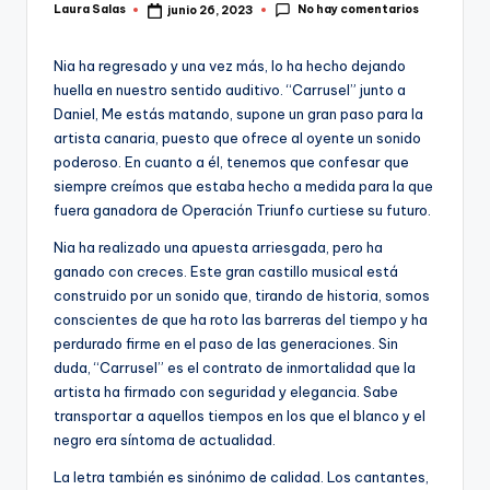
No hay comentarios
Laura Salas
junio 26, 2023
Publicado
por
Nia ha regresado y una vez más, lo ha hecho dejando
huella en nuestro sentido auditivo. “Carrusel” junto a
Daniel, Me estás matando, supone un gran paso para la
artista canaria, puesto que ofrece al oyente un sonido
poderoso. En cuanto a él, tenemos que confesar que
siempre creímos que estaba hecho a medida para la que
fuera ganadora de Operación Triunfo curtiese su futuro.
Nia ha realizado una apuesta arriesgada, pero ha
ganado con creces. Este gran castillo musical está
construido por un sonido que, tirando de historia, somos
conscientes de que ha roto las barreras del tiempo y ha
perdurado firme en el paso de las generaciones. Sin
duda, “Carrusel” es el contrato de inmortalidad que la
artista ha firmado con seguridad y elegancia. Sabe
transportar a aquellos tiempos en los que el blanco y el
negro era síntoma de actualidad.
La letra también es sinónimo de calidad. Los cantantes,