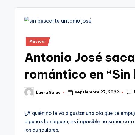
tr
i
Publicado
Música
en
Antonio José saca
romántico en “Sin
septiembre 27, 2022
Laura Salas
Publicado
por
¿A quién no le va a gustar una ola que te emp
algunos lo nieguen, es imposible no soñar con 
los auriculares.