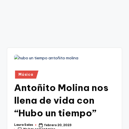
Publicado
Música
en
Antoñito Molina nos
llena de vida con
“Hubo un tiempo”
Laura Salas
febrero 20, 2023
Publicado