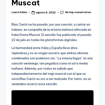
Muscat
No hay comentarios
Laura Salas
agosto 4, 2022
Publicado
por
Blas Cantó se ha pasado, por una canción, a cantar en
italiano, en compañía de la artista maltesa afincada en
Italia Emma Muscat. El sencillo fue publicado el pasado
22 de julio en todas las plataformas digitales.
La hermandad entre Italia y España lleva años
tejiéndose y no es ningún secreto que ambos idiomas
combinados son poderoso oro. “La stessa lingua” es una
canción veraniega, tan pegadiza como el sol a media
mañana. Además, por todos es sabido que
independientemente del traje musical con el que se
vista Blas Cantó su voz a ser realzada. Por tanto, es un
verdadero acierto este sencillo.