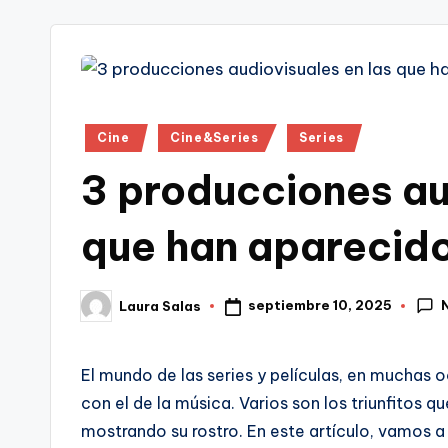
tr
i
Publicado
Cine
Cine&Series
Series
en
3 producciones au
que han aparecido
septiembre 10, 2025
Laura Salas
Publicado
por
El mundo de las series y películas, en muchas 
con el de la música. Varios son los triunfitos 
mostrando su rostro. En este artículo, vamos a 