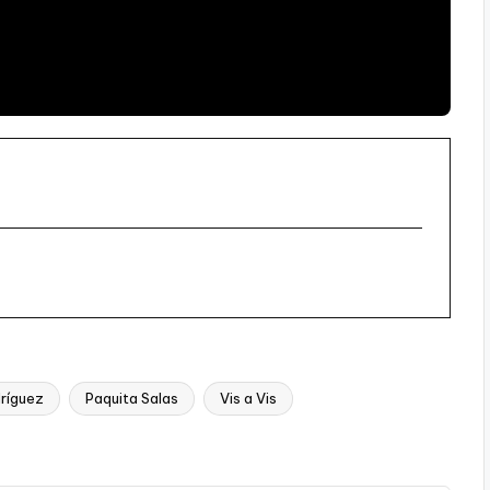
ríguez
Paquita Salas
Vis a Vis