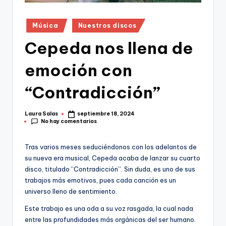
Publicado
Música
Nuestros discos
en
Cepeda nos llena de
emoción con
“Contradicción”
Laura Salas
septiembre 18, 2024
Publicado
No hay comentarios
por
Tras varios meses seduciéndonos con los adelantos de
su nueva era musical, Cepeda acaba de lanzar su cuarto
disco, titulado “Contradicción”. Sin duda, es uno de sus
trabajos más emotivos, pues cada canción es un
universo lleno de sentimiento.
Este trabajo es una oda a su voz rasgada, la cual nada
entre las profundidades más orgánicas del ser humano.