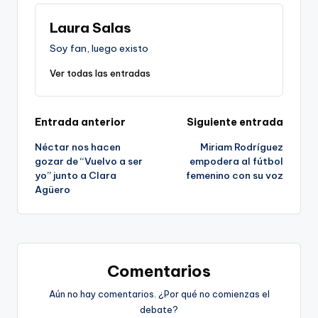
Laura Salas
Soy fan, luego existo
Ver todas las entradas
Navegación
Entrada anterior
Siguiente entrada
Néctar nos hacen
Miriam Rodríguez
de
gozar de “Vuelvo a ser
empodera al fútbol
yo” junto a Clara
femenino con su voz
entradas
Agüero
Comentarios
Aún no hay comentarios. ¿Por qué no comienzas el
debate?