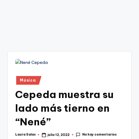
Publicado
Música
en
Cepeda muestra su
lado más tierno en
“Nené”
No hay comentarios
Laura Salas
julio 12, 2022
Publicado