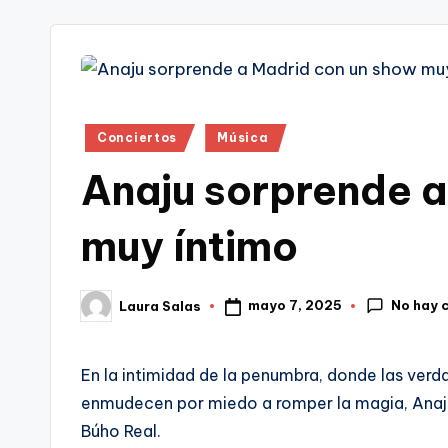
tr
i
Publicado
Conciertos
Música
en
Anaju sorprende a
muy íntimo
No hay 
mayo 7, 2025
Laura Salas
Publicado
por
En la intimidad de la penumbra, donde las ver
enmudecen por miedo a romper la magia, Anaju 
Búho Real.