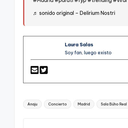
#Madrid
#parati
#fyp
#trending
#viral
♬ sonido original – Delirium Nostri
Laura Salas
Soy fan, luego existo
Anaju
Concierto
Madrid
Sala Búho Real
Etiquetas: