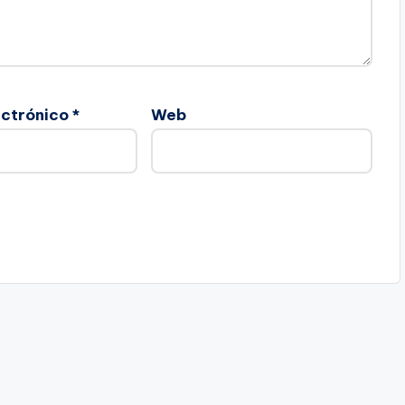
ectrónico
*
Web