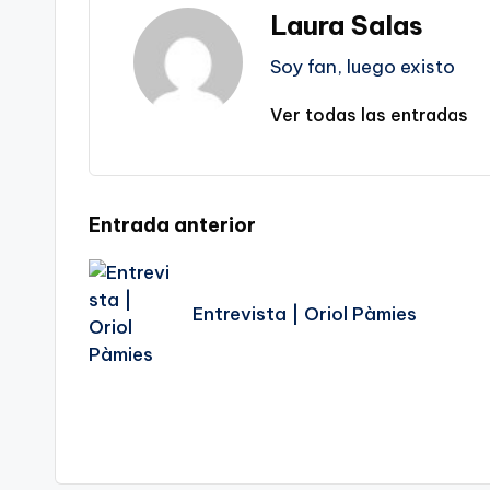
Laura Salas
Soy fan, luego existo
Ver todas las entradas
Navegación
Entrada anterior
de
Entrevista | Oriol Pàmies
entradas