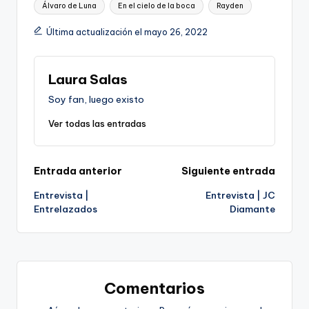
Etiquetas:
Álvaro de Luna
En el cielo de la boca
Rayden
Última actualización el mayo 26, 2022
Laura Salas
Soy fan, luego existo
Ver todas las entradas
Navegación
Entrada anterior
Siguiente entrada
Entrevista |
Entrevista | JC
de
Entrelazados
Diamante
entradas
Comentarios