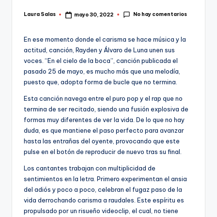
No hay comentarios
Laura Salas
mayo 30, 2022
Publicado
por
En ese momento donde el carisma se hace música y la
actitud, canción, Rayden y Álvaro de Luna unen sus
voces. “En el cielo de la boca”, canción publicada el
pasado 25 de mayo, es mucho más que una melodía,
puesto que, adopta forma de bucle que no termina.
Esta canción navega entre el puro pop y el rap que no
termina de ser recitado, siendo una fusión explosiva de
formas muy diferentes de ver la vida. De lo que no hay
duda, es que mantiene el paso perfecto para avanzar
hasta las entrañas del oyente, provocando que este
pulse en el botón de reproducir de nuevo tras su final.
Los cantantes trabajan con multiplicidad de
sentimientos en la letra. Primero experimentan el ansia
del adiós y poco a poco, celebran el fugaz paso de la
vida derrochando carisma a raudales. Este espíritu es
propulsado por un risueño videoclip, el cual, no tiene