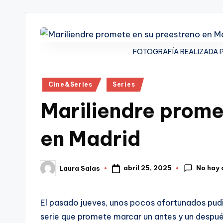
tr
i
FOTOGRAFÍA REALIZADA P
Publicado
Cine&Series
Series
en
Mariliendre prome
en Madrid
No hay
abril 25, 2025
Laura Salas
Publicado
por
El pasado jueves, unos pocos afortunados pudi
serie que promete marcar un antes y un despué