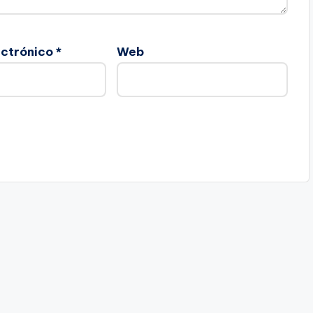
ectrónico
*
Web