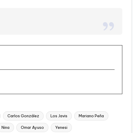
Carlos González
Los Javis
Mariano Peña
Nina
Omar Ayuso
Yenesi