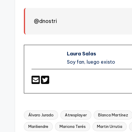
@dnostri
Laura Salas
Soy fan, luego existo
Álvaro Jurado
Atresplayer
Blanca Martínez
Mariliendre
Mariona Terés
Martin Urrutia
Etiquetas: