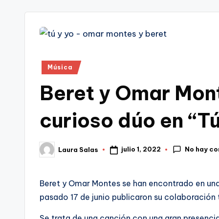
tr
i
Publicado
Música
en
Beret y Omar Mon
curioso dúo en “Tú
No hay c
julio 1, 2022
Laura Salas
Publicado
por
Beret y Omar Montes se han encontrado en una 
pasado 17 de junio publicaron su colaboración t
Se trata de una canción con una gran presencia 