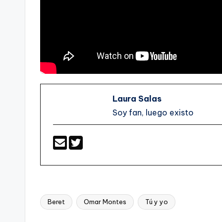
Laura Salas
Soy fan, luego existo
Beret
Omar Montes
Tú y yo
Etiquetas: