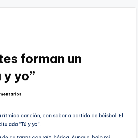
tes forman un
 y yo”
omentarios
rítmica canción, con sabor a partido de béisbol. El
itulada “Tú y yo”.
de guitarras con raíz ibérica. Aunque, bajo mi