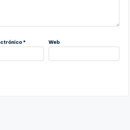
ectrónico
*
Web