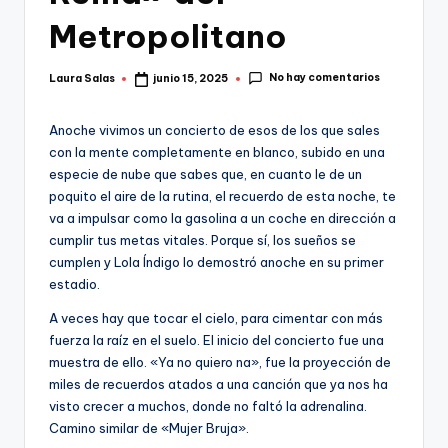
Metropolitano
No hay comentarios
Laura Salas
junio 15, 2025
Publicado
por
Anoche vivimos un concierto de esos de los que sales
con la mente completamente en blanco, subido en una
especie de nube que sabes que, en cuanto le de un
poquito el aire de la rutina, el recuerdo de esta noche, te
va a impulsar como la gasolina a un coche en dirección a
cumplir tus metas vitales. Porque sí, los sueños se
cumplen y Lola Índigo lo demostró anoche en su primer
estadio.
A veces hay que tocar el cielo, para cimentar con más
fuerza la raíz en el suelo. El inicio del concierto fue una
muestra de ello. «Ya no quiero na», fue la proyección de
miles de recuerdos atados a una canción que ya nos ha
visto crecer a muchos, donde no faltó la adrenalina.
Camino similar de «Mujer Bruja».