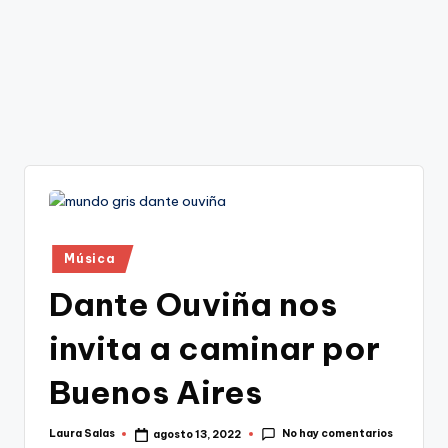
Publicado
Música
en
Dante Ouviña nos
invita a caminar por
Buenos Aires
No hay comentarios
Laura Salas
agosto 13, 2022
Publicado