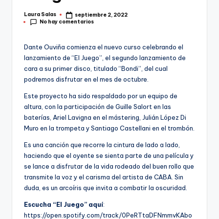
Laura Salas
septiembre 2, 2022
Publicado
No hay comentarios
por
Dante Ouviña comienza el nuevo curso celebrando el
lanzamiento de “El Juego”, el segundo lanzamiento de
cara a su primer disco, titulado “Bondi”, del cual
podremos disfrutar en el mes de octubre.
Este proyecto ha sido respaldado por un equipo de
altura, con la participación de Guille Salort en las
baterías, Ariel Lavigna en el mástering, Julián López Di
Muro en la trompeta y Santiago Castellani en el trombón.
Es una canción que recorre la cintura de lado a lado,
haciendo que el oyente se sienta parte de una película y
se lance a disfrutar de la vida rodeado del buen rollo que
transmite la voz y el carisma del artista de CABA. Sin
duda, es un arcoíris que invita a combatir la oscuridad.
Escucha “El Juego” aquí
:
https://open.spotify.com/track/0PeRTtaDFNmmvKAbo