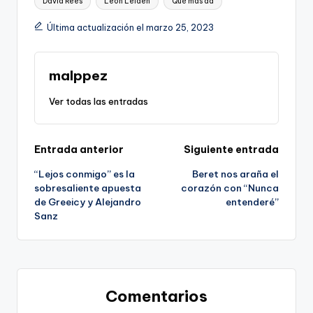
David Rees
Leon Leiden
Qué más da
Última actualización el marzo 25, 2023
malppez
Ver todas las entradas
Navegación
Entrada anterior
Siguiente entrada
“Lejos conmigo” es la
Beret nos araña el
de
sobresaliente apuesta
corazón con “Nunca
de Greeicy y Alejandro
entenderé”
entradas
Sanz
Comentarios