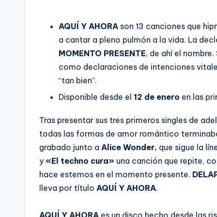
AQUÍ Y AHORA
son 13 canciones que hipno
a cantar a pleno pulmón a la vida. La decl
MOMENTO
PRESENTE
, de ahí el nombre.
como declaraciones de intenciones vitale
“tan bien”.
Disponible desde el
12 de enero
en las pri
Tras presentar sus tres primeros singles de ad
todas las formas de amor romántico terminaba
grabado junto a
Alice Wonder,
que sigue la lí
y
«El techno cura»
una canción que repite, c
hace estemos en el momento presente.
DELA
lleva por título
AQUÍ Y AHORA
.
AQUÍ Y AHORA
es un disco hecho desde las ris