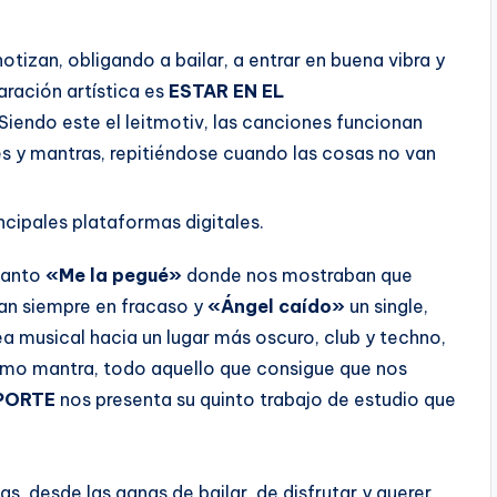
tizan, obligando a bailar, a entrar en buena vibra y
aración artística es
ESTAR EN EL
 Siendo este el leitmotiv, las canciones funcionan
s y mantras, repitiéndose cuando las cosas no van
ncipales plataformas digitales.
elanto
«Me la pegué»
donde nos mostraban que
n siempre en fracaso y
«Ángel caído»
un single,
nea musical hacia un lugar más oscuro, club y techno,
omo mantra, todo aquello que consigue que nos
PORTE
nos presenta su quinto trabajo de estudio que
as, desde las ganas de bailar, de disfrutar y querer