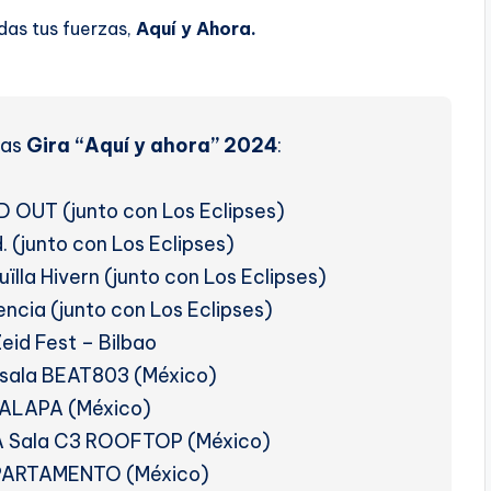
das tus fuerzas,
Aquí y Ahora.
das
Gira “Aquí y ahora” 2024
:
LD OUT (junto con Los Eclipses)
d. (junto con Los Eclipses)
uïlla Hivern (junto con Los Eclipses)
encia (junto con Los Eclipses)
Zeid Fest – Bilbao
, sala BEAT803 (México)
 XALAPA (México)
A Sala C3 ROOFTOP (México)
DEPARTAMENTO (México)