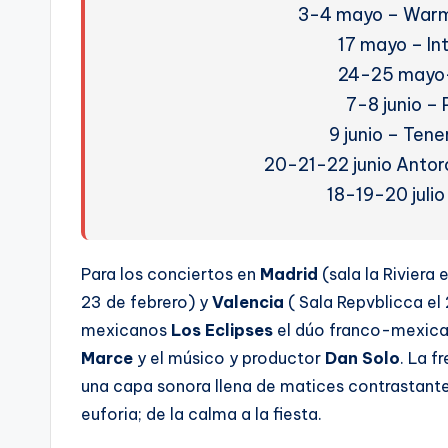
3-4 mayo – Warm 
17 mayo – Int
24-25 mayo-
7-8 junio –
9 junio – Tene
20-21-22 junio Antor
18-19-20 juli
Para los conciertos en
Madrid
(sala la Riviera 
23 de febrero) y
Valencia
( Sala Repvblicca el
mexicanos
Los Eclipses
el
dúo franco-mexica
Marce
y el músico y productor
Dan Solo
. La f
una capa sonora llena de matices contrastantes:
euforia; de la calma a la fiesta.