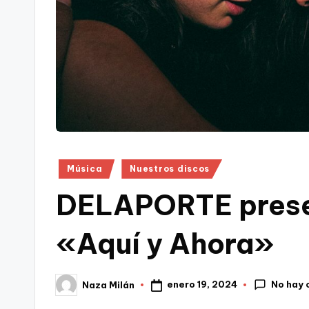
Publicado
Música
Nuestros discos
en
DELAPORTE presen
«Aquí y Ahora»
No hay 
enero 19, 2024
Naza Milán
Publicado
por