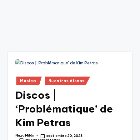
Publicado
Música
Nuestros discos
en
Discos |
‘Problématique’ de
Kim Petras
Naza Milán
septiembre 20, 2023
Publicado