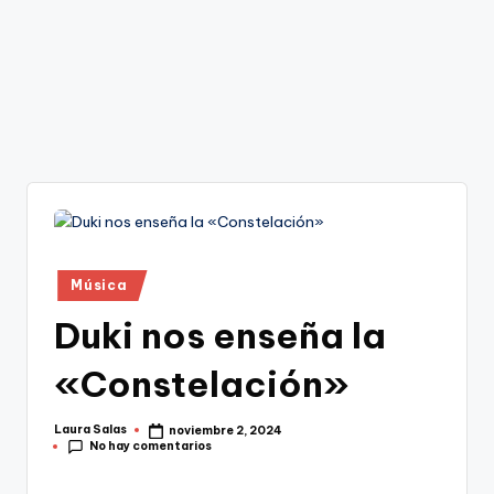
Publicado
Música
en
Duki nos enseña la
«Constelación»
Laura Salas
noviembre 2, 2024
Publicado
No hay comentarios
por