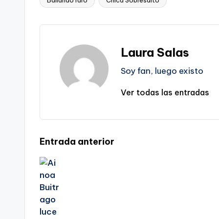
Bailando raro
Chica Sobresalto
Etiquetas:
Laura Salas
Soy fan, luego existo
Ver todas las entradas
Navegación
Entrada anterior
de
entradas