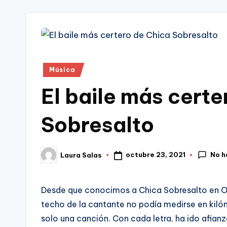
tr
i
Publicado
Música
en
El baile más certe
Sobresalto
No h
octubre 23, 2021
Laura Salas
Publicado
por
Desde que conocimos a Chica Sobresalto en O
techo de la cantante no podía medirse en kiló
solo una canción. Con cada letra, ha ido afi