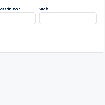
ectrónico
*
Web