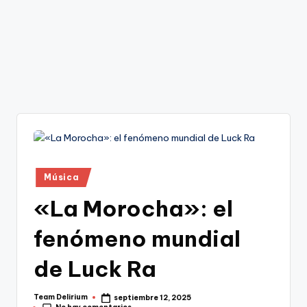
Publicado
Música
en
«La Morocha»: el
fenómeno mundial
de Luck Ra
Team Delirium
septiembre 12, 2025
Publicado