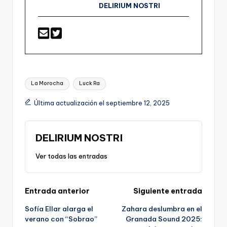
DELIRIUM NOSTRI
Etiquetas:
La Morocha
Luck Ra
Última actualización el septiembre 12, 2025
DELIRIUM NOSTRI
Ver todas las entradas
Navegación
Entrada anterior
Siguiente entrada
Sofía Ellar alarga el
Zahara deslumbra en el
de
verano con “Sobrao”
Granada Sound 2025: