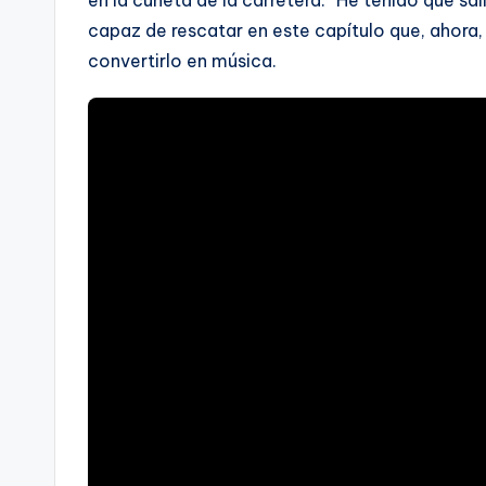
en la cuneta de la carretera. “He tenido que sa
capaz de rescatar en este capítulo que, ahora,
convertirlo en música.