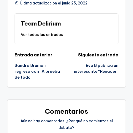
Última actualización el junio 25, 2022
Team Delirium
Ver todas las entradas
Navegación
Entrada anterior
Siguiente entrada
Sandra Bruman
Eva B publica un
de
regresa con “A prueba
interesante “Renacer”
de todo”
entradas
Comentarios
Aún no hay comentarios. ¿Por qué no comienzas el
debate?