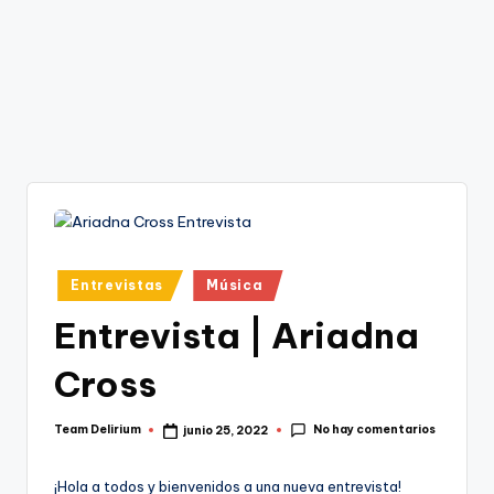
Publicado
Entrevistas
Música
en
Entrevista | Ariadna
Cross
No hay comentarios
Team Delirium
junio 25, 2022
Publicado
por
¡Hola a todos y bienvenidos a una nueva entrevista!