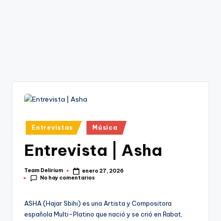
Publicado
Entrevistas
Música
en
Entrevista | Asha
Team Delirium
enero 27, 2026
Publicado
No hay comentarios
por
ASHA (Hajar Sbihi) es una Artista y Compositora
española Multi-Platino que nació y se crió en Rabat,