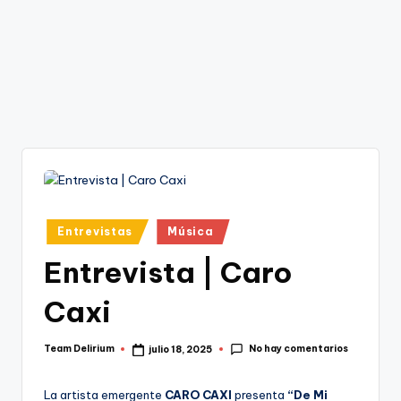
Publicado
Entrevistas
Música
en
Entrevista | Caro
Caxi
No hay comentarios
Team Delirium
julio 18, 2025
Publicado
por
La artista emergente
CARO CAXI
presenta
“De Mi