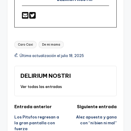
Etiquetas:
Caro Caxi
De mi mama
Última actualización el julio 18, 2025
DELIRIUM NOSTRI
Ver todas las entradas
Navegación
Entrada anterior
Siguiente entrada
Los Pitufos regresan a
Alez apuesta y gana
de
la gran pantalla con
con “ni bien ni mal”
fuerza