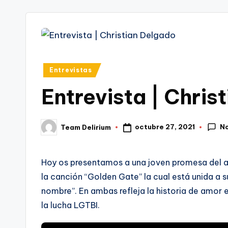
tr
i
Publicado
Entrevistas
en
Entrevista | Chris
No
octubre 27, 2021
Team Delirium
Publicado
por
Hoy os presentamos a una joven promesa del ar
la canción “Golden Gate” la cual está unida a s
nombre”. En ambas refleja la historia de amor 
la lucha LGTBI.