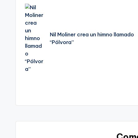
de
entradas
Nil Moliner crea un himno llamado
“Pólvora”
Come